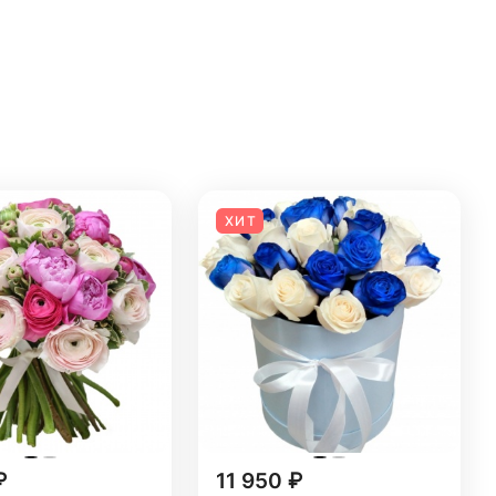
ХИТ
₽
11 950 ₽