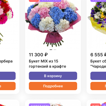
11 300 ₽
6 555 
гербера
Букет MIX из 15
Букет с
гортензий в крафте
"Чароде
у
В корзину
е
Подробнее