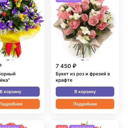
₽
7 450 ₽
борный
Букет из роз и фрезий в
йка"
крафте
В корзину
В корзину
Подробнее
Подробнее