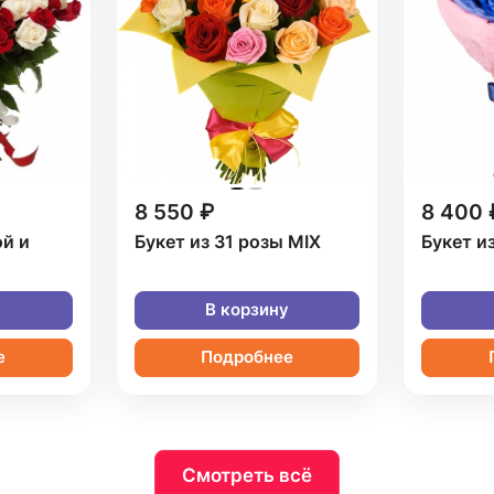
8 550 ₽
8 400 
ой и
Букет из 31 розы MIX
Букет и
у
В корзину
е
Подробнее
Смотреть всё