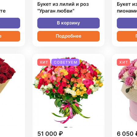
Букет из лилий и роз
Букет и
фте
"Ураган любви"
пионам
у
В корзину
е
Подробнее
ХИТ
СОВЕТУЕМ
ХИТ
51 000 ₽
6 050 