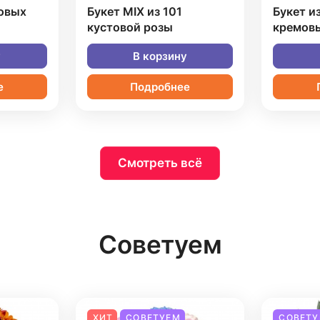
довых
Букет MIX из 101
Букет и
кустовой розы
кремовы
у
В корзину
е
Подробнее
Смотреть всё
Советуем
ХИТ
СОВЕТУЕМ
СОВЕТУ