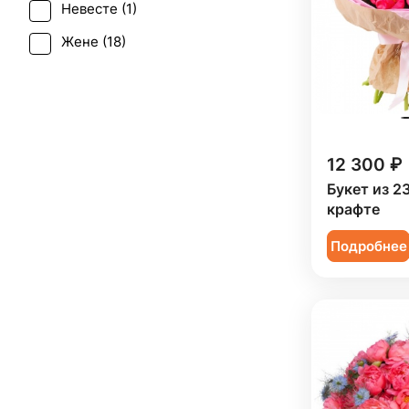
Невесте (
1
)
Жене (
18
)
Женщине (
19
)
Коллеге (
18
)
Подруге (
2
)
12 300 ₽
Ребенку (
11
)
Букет из 2
Сестре (
2
)
крафте
Подробнее