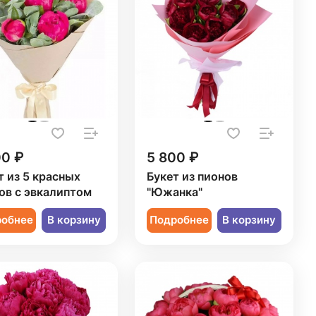
00 ₽
5 800 ₽
т из 5 красных
Букет из пионов
ов с эвкалиптом
"Южанка"
робнее
В корзину
Подробнее
В корзину