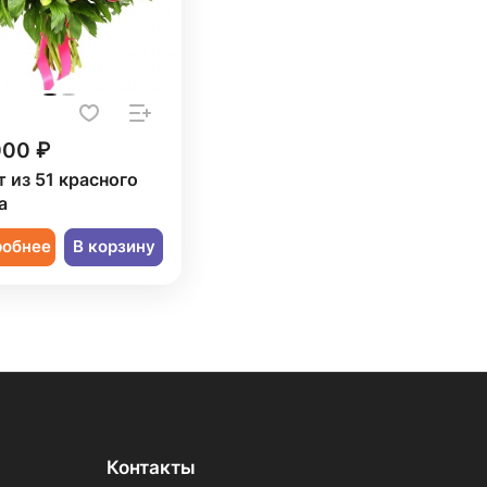
000 ₽
т из 51 красного
а
робнее
В корзину
Контакты