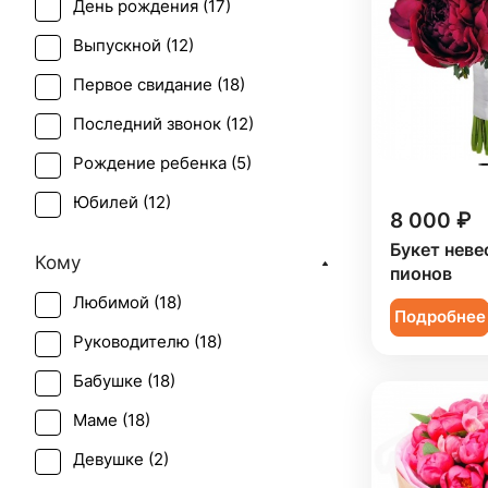
День рождения (
17
)
Выпускной (
12
)
Первое свидание (
18
)
Последний звонок (
12
)
Рождение ребенка (
5
)
Юбилей (
12
)
8 000 ₽
Букет неве
Кому
пионов
Любимой (
18
)
Подробнее
Руководителю (
18
)
Бабушке (
18
)
Маме (
18
)
Девушке (
2
)