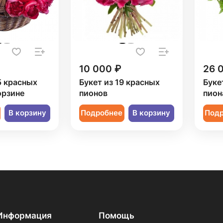
10 000 ₽
26 
5 красных
Букет из 19 красных
Буке
орзине
пионов
пион
В корзину
Подробнее
В корзину
Под
Информация
Помощь