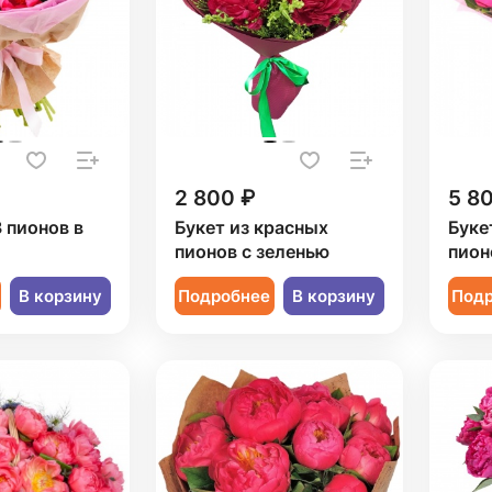
2 800 ₽
5 8
3 пионов в
Букет из красных
Буке
пионов с зеленью
пион
В корзину
Подробнее
В корзину
Под