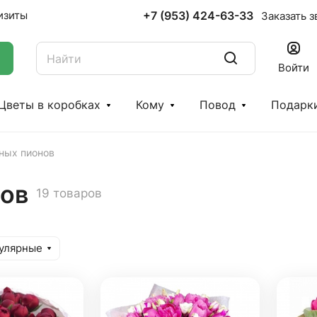
+7 (953) 424-63-33
изиты
Заказать з
Войти
Цветы в коробках
Кому
Повод
Подарк
ных пионов
нов
19 товаров
улярные