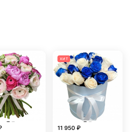
ХИТ
₽
11 950 ₽