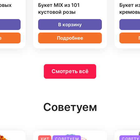
довых
Букет MIX из 101
Букет и
кустовой розы
кремовы
у
В корзину
е
Подробнее
Смотреть всё
Советуем
ХИТ
СОВЕТУЕМ
СОВЕТУ