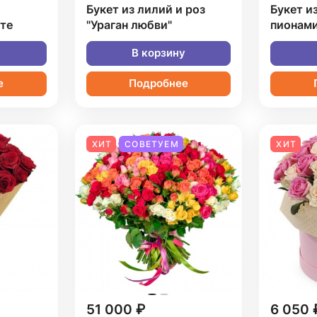
Букет из лилий и роз
Букет и
фте
"Ураган любви"
пионам
у
В корзину
е
Подробнее
ХИТ
СОВЕТУЕМ
ХИТ
51 000 ₽
6 050 