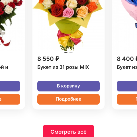
8 550 ₽
8 400 
ой и
Букет из 31 розы MIX
Букет и
у
В корзину
е
Подробнее
Смотреть всё