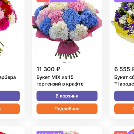
11 300 ₽
6 555 
гербера
Букет MIX из 15
Букет с
гортензий в крафте
"Чароде
у
В корзину
е
Подробнее