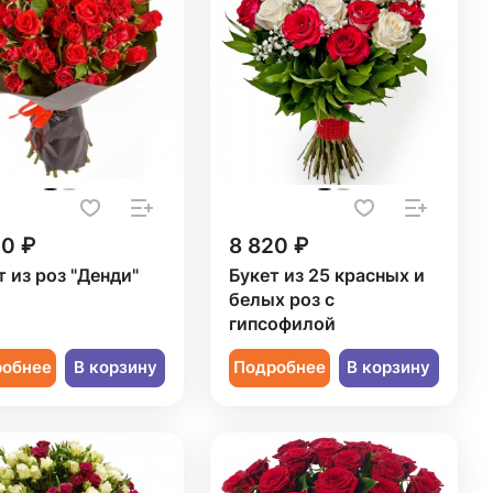
50 ₽
8 820 ₽
т из роз "Денди"
Букет из 25 красных и
белых роз с
гипсофилой
робнее
В корзину
Подробнее
В корзину