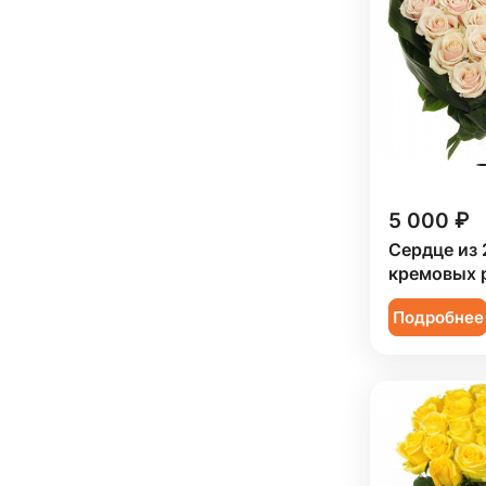
Мужчине (
12
)
Подруге (
7
)
Ребенку (
35
)
Сестре (
8
)
5 000 ₽
Сердце из 
кремовых 
Подробнее