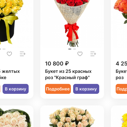
10 800 ₽
4 2
5 желтых
Букет из 25 красных
Буке
бке
роз "Красный граф"
роз
В корзину
Подробнее
В корзину
Под