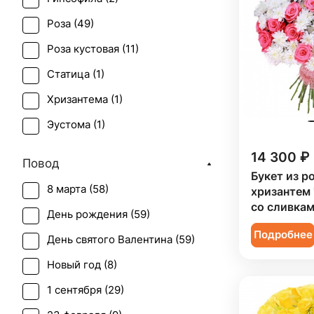
Роза (
49
)
Роза кустовая (
11
)
Статица (
1
)
Хризантема (
1
)
Эустома (
1
)
14 300 ₽
Повод
Букет из ро
8 марта (
58
)
хризантем
со сливкам
День рождения (
59
)
Подробнее
День святого Валентина (
59
)
Новый год (
8
)
1 сентября (
29
)