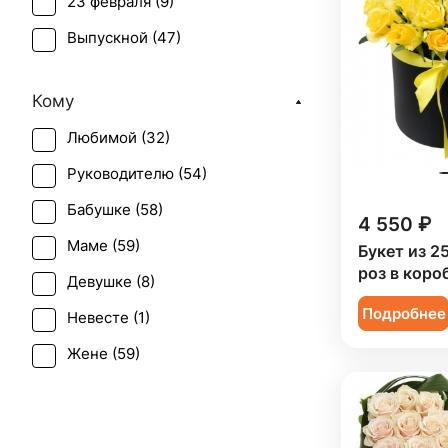
23 февраля (
9
)
Выпускной (
47
)
День матери (
59
)
Кому
День учителя (
47
)
Любимой (
32
)
Пасха (
2
)
Руководителю (
54
)
Первое свидание (
55
)
Бабушке (
58
)
Последний звонок (
45
)
4 550 ₽
Маме (
59
)
Букет из 2
Рождение ребенка (
18
)
роз в коро
Девушке (
8
)
Рождество (
8
)
Подробнее
Невесте (
1
)
Свадьба (
2
)
Жене (
59
)
Татьянин день (
58
)
Женщине (
59
)
Юбилей (
45
)
Коллеге (
59
)