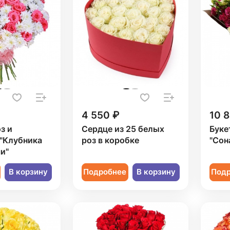
4 550 ₽
10 
з и
Сердце из 25 белых
Буке
 "Клубника
роз в коробке
"Сон
и"
В корзину
Подробнее
В корзину
Под