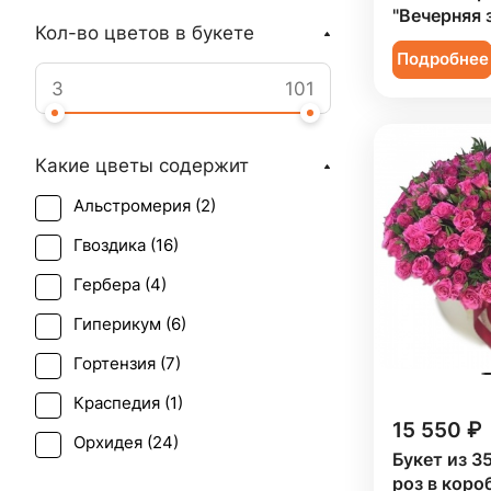
"Вечерняя 
Кол-во цветов в букете
Подробнее
Какие цветы содержит
Альстромерия (
2
)
Гвоздика (
16
)
Гербера (
4
)
Гиперикум (
6
)
Гортензия (
7
)
Краспедия (
1
)
15 550 ₽
Орхидея (
24
)
Букет из 3
Пион (
12
)
роз в коро