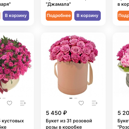
заря"
"Джамала"
в ко
В корзину
Подробнее
В корзину
Под
5 450 ₽
5 2
5 кустовых
Букет из 31 розовой
Буке
бке
розы в коробке
"Роз