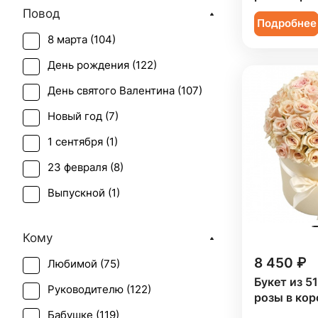
Повод
Подсолнух (
1
)
Подробнее
8 марта (
104
)
Ранункулюс (
1
)
День рождения (
122
)
Роза (
73
)
День святого Валентина (
107
)
Роза кустовая (
24
)
Новый год (
7
)
Скиммия (
1
)
1 сентября (
1
)
Солидаго (
1
)
23 февраля (
8
)
Статица (
1
)
Выпускной (
1
)
Танацетум (
1
)
День матери (
104
)
Тюльпан (
1
)
Кому
День учителя (
36
)
Фрезия (
5
)
8 450 ₽
Любимой (
75
)
Пасха (
2
)
Хамелациум (
1
)
Букет из 5
Руководителю (
122
)
Первое свидание (
115
)
розы в кор
Хризантема (
6
)
Бабушке (
119
)