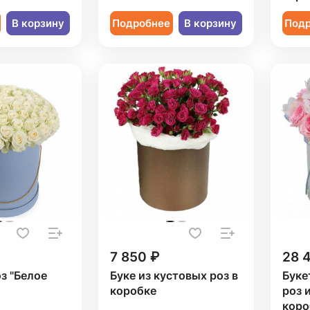
В корзину
Подробнее
В корзину
Под
7 850 ₽
28 
оз "Белое
Буке из кустовых роз в
Буке
коробке
роз 
коро