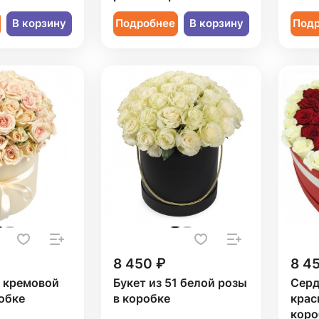
В корзину
Подробнее
В корзину
Под
8 450 ₽
8 4
1 кремовой
Букет из 51 белой розы
Серд
обке
в коробке
крас
коро