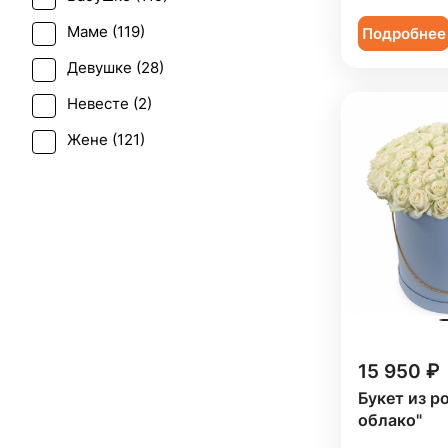
Последний звонок (
1
)
Эустома (
6
)
Маме (
119
)
Подробнее
Рождение ребенка (
73
)
Девушке (
28
)
Рождество (
7
)
Невесте (
2
)
Свадьба (
1
)
Жене (
121
)
Татьянин день (
102
)
Женщине (
122
)
Траур (
1
)
Коллеге (
122
)
Юбилей (
108
)
Мужчине (
13
)
Подруге (
28
)
Ребенку (
25
)
Сестре (
27
)
15 950 ₽
Букет из р
облако"