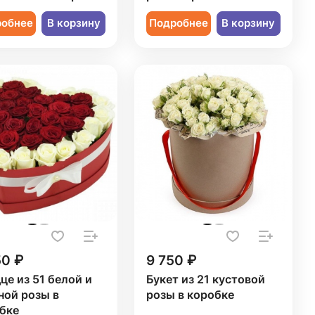
робнее
В корзину
Подробнее
В корзину
50 ₽
9 750 ₽
це из 51 белой и
Букет из 21 кустовой
ной розы в
розы в коробке
бке