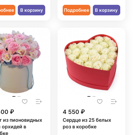
робнее
В корзину
Подробнее
В корзину
400 ₽
4 550 ₽
т из пионовидных
Сердце из 25 белых
и орхидей в
роз в коробке
бке