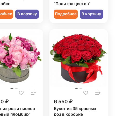
робке
"Палитра цветов"
робнее
В корзину
Подробнее
В корзину
00 ₽
6 550 ₽
т из роз и пионов
Букет из 35 красных
овый пломбир"
роз в коробке