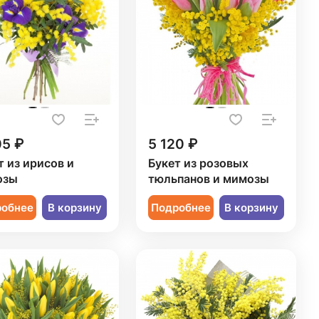
05 ₽
5 120 ₽
т из ирисов и
Букет из розовых
озы
тюльпанов и мимозы
робнее
В корзину
Подробнее
В корзину