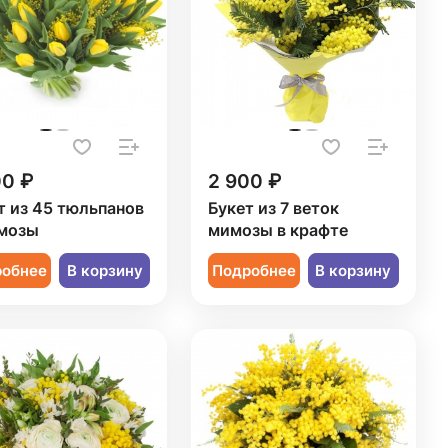
00 ₽
2 900 ₽
т из 45 тюльпанов
Букет из 7 веток
мозы
мимозы в крафте
робнее
В корзину
Подробнее
В корзину