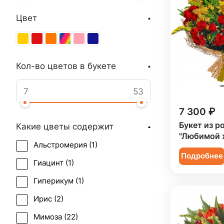
Цвет
Кол-во цветов в букете
7 300 ₽
Букет из р
Какие цветы содержит
"Любимой 
Альстромерия (
1
)
Подробнее
Гиацинт (
1
)
Гиперикум (
1
)
Ирис (
2
)
Мимоза (
22
)