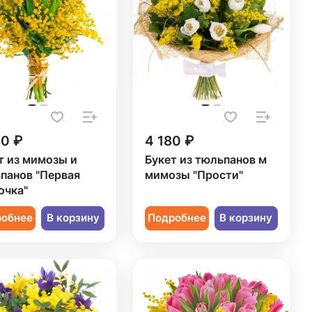
80 ₽
4 180 ₽
т из мимозы и
Букет из тюльпанов м
панов "Первая
мимозы "Прости"
очка"
робнее
В корзину
Подробнее
В корзину