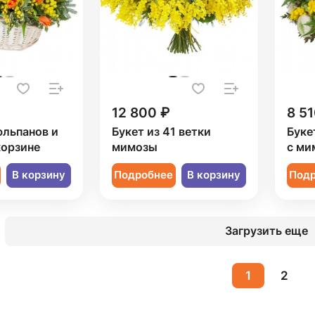
12 800 ₽
8 51
юльпанов и
Букет из 41 ветки
Буке
корзине
мимозы
с ми
В корзину
Подробнее
В корзину
Под
Загрузить еще
1
2