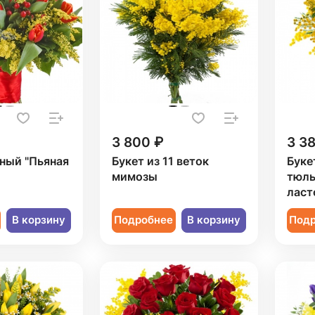
3 800 ₽
3 3
ный "Пьяная
Букет из 11 веток
Буке
мимозы
тюль
ласт
В корзину
Подробнее
В корзину
Под