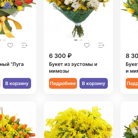
6 300 ₽
8 3
ный "Луга
Букет из эустомы и
Буке
мимозы
и ми
В корзину
Подробнее
В корзину
Под