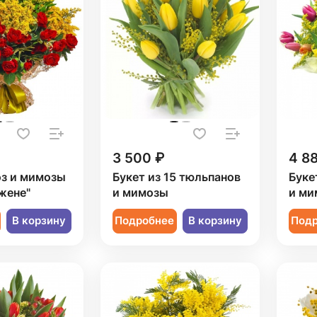
3 500 ₽
4 8
оз и мимозы
Букет из 15 тюльпанов
Буке
жене"
и мимозы
и ми
В корзину
Подробнее
В корзину
Под