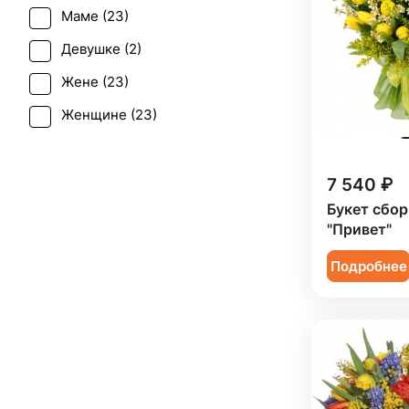
Маме (
23
)
Девушке (
2
)
Жене (
23
)
Женщине (
23
)
Коллеге (
23
)
Подруге (
2
)
7 540 ₽
Букет сбо
Ребенку (
12
)
"Привет"
Сестре (
2
)
Подробнее