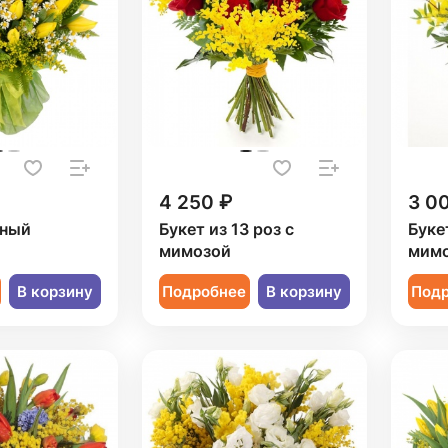
4 250 ₽
3 0
рный
Букет из 13 роз с
Буке
мимозой
мим
В корзину
Подробнее
В корзину
Под