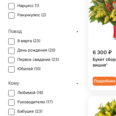
Нарцисс (
1
)
Ранункулюс (
2
)
Роза (
1
)
Повод
Роза кустовая (
1
)
8 марта (
23
)
Сирень (
1
)
День рождения (
20
)
6 300 ₽
Танацетум (
1
)
Букет сбор
Первое свидание (
23
)
Тюльпан (
11
)
вишня"
Юбилей (
10
)
Эустома (
2
)
Подробнее
Кому
Любимой (
16
)
Руководителю (
17
)
Бабушке (
23
)