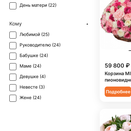
День матери (
22
)
День учителя (
18
)
Кому
Первое свидание (
24
)
Любимой (
25
)
Последний звонок (
17
)
Руководителю (
24
)
Рождение ребенка (
7
)
Бабушке (
24
)
Свадьба (
1
)
59 800 ₽
Маме (
24
)
Татьянин день (
21
)
Корзина MI
Девушке (
4
)
Юбилей (
17
)
пионовидн
Невесте (
3
)
Подробнее
Жене (
24
)
Женщине (
26
)
Коллеге (
24
)
Мужчине (
2
)