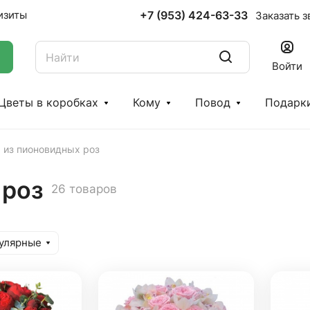
+7 (953) 424-63-33
изиты
Заказать з
Войти
Цветы в коробках
Кому
Повод
Подарк
 из пионовидных роз
 роз
26 товаров
улярные