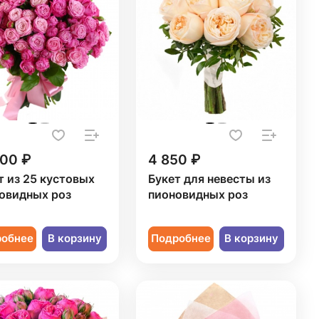
000 ₽
4 850 ₽
т из 25 кустовых
Букет для невесты из
овидных роз
пионовидных роз
робнее
В корзину
Подробнее
В корзину