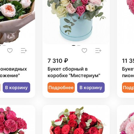
7 310 ₽
11 3
ионовидных
Букет сборный в
Буке
ложение"
коробке "Мистериум"
пион
В корзину
Подробнее
В корзину
Под