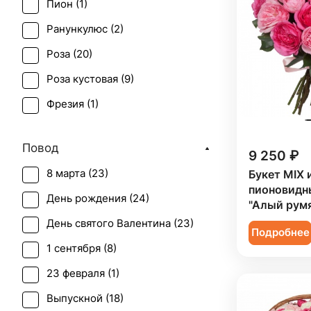
Пион (
1
)
Ранункулюс (
2
)
Роза (
20
)
Роза кустовая (
9
)
Фрезия (
1
)
Эустома (
1
)
Повод
9 250 ₽
8 марта (
23
)
Букет MIX 
пионовидн
День рождения (
24
)
"Алый рум
День святого Валентина (
23
)
Подробнее
1 сентября (
8
)
23 февраля (
1
)
Выпускной (
18
)