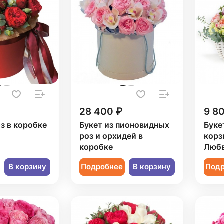
28 400 ₽
9 8
оз в коробке
Букет из пионовидных
Буке
роз и орхидей в
корз
коробке
Любв
В корзину
Подробнее
В корзину
Под