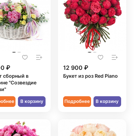
00 ₽
12 900 ₽
т сборный в
Букет из роз Red Piano
ине "Созвездие
и"
робнее
В корзину
Подробнее
В корзину