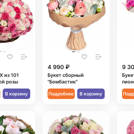
4 990 ₽
9 3
X из 101
Букет сборный
Буке
ой розы
"Бомбастик"
пион
В корзину
Подробнее
В корзину
Под