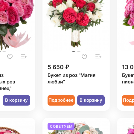
5 650 ₽
13 
из
Букет из роз "Магия
Буке
ых роз
любви"
пион
янец"
В корзину
Подробнее
В корзину
Под
СОВЕТУЕМ