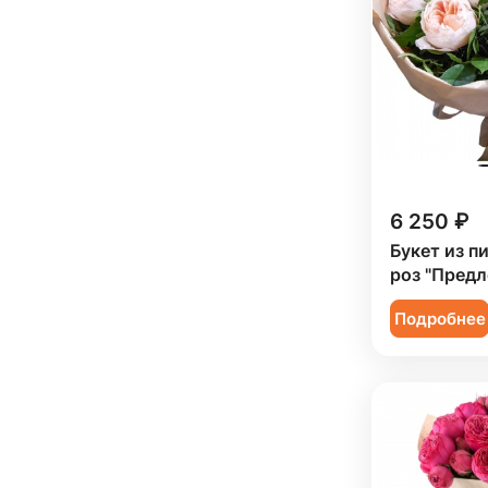
Подруге (
4
)
Ребенку (
11
)
Сестре (
4
)
6 250 ₽
Букет из п
роз "Пред
Подробнее