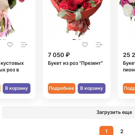
7 050 ₽
25 
1 кустовых
Букет из роз "Презент"
Буке
х роз в
пион
В корзину
Подробнее
В корзину
Под
Загрузить еще
1
2