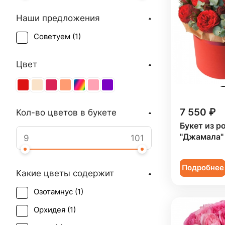
Наши предложения
Советуем (
1
)
Цвет
7 550 ₽
Кол-во цветов в букете
Букет из р
"Джамала"
Подробнее
Какие цветы содержит
Озотамнус (
1
)
Орхидея (
1
)