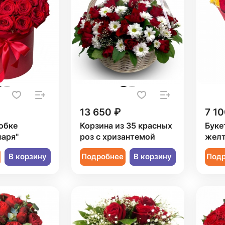
13 650 ₽
7 10
обке
Корзина из 35 красных
Буке
заря"
роз с хризантемой
желт
В корзину
Подробнее
В корзину
Под