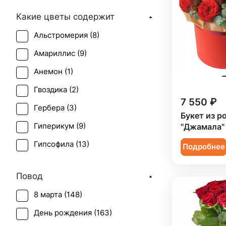
Какие цветы содержит
Альстромерия (
8
)
Амариллис (
9
)
Анемон (
1
)
Гвоздика (
2
)
7 550 ₽
Гербера (
3
)
Букет из р
Гиперикум (
9
)
"Джамала"
Гипсофила (
13
)
Подробнее
Гладиолус (
1
)
Повод
Ирис (
1
)
8 марта (
148
)
Калла (
2
)
День рождения (
163
)
Краспедия (
2
)