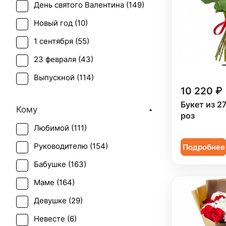
День святого Валентина (
149
)
Лилия (
6
)
Новый год (
10
)
Лимониум (
1
)
1 сентября (
55
)
Мимоза (
2
)
23 февраля (
43
)
Орхидея (
5
)
Выпускной (
114
)
Подсолнух (
2
)
10 220 ₽
День матери (
146
)
Ранункулюс (
1
)
Букет из 2
Кому
День учителя (
114
)
роз
Роза (
153
)
Любимой (
111
)
Пасха (
6
)
Роза кустовая (
23
)
Руководителю (
154
)
Подробнее
Первое свидание (
156
)
Скиммия (
2
)
Бабушке (
163
)
Последний звонок (
104
)
Солидаго (
1
)
Маме (
164
)
Рождение ребенка (
83
)
Статица (
2
)
Девушке (
29
)
Рождество (
9
)
Тюльпан (
2
)
Невесте (
6
)
Свадьба (
2
)