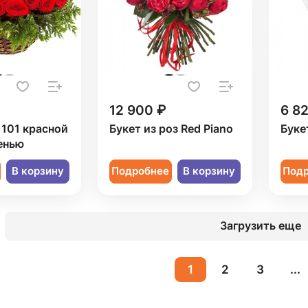
12 900 ₽
6 8
 101 красной
Букет из роз Red Piano
Буке
енью
В корзину
Подробнее
В корзину
Под
Загрузить еще
1
2
3
...