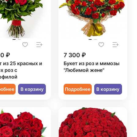
20 ₽
7 300 ₽
т из 25 красных и
Букет из роз и мимозы
х роз с
"Любимой жене"
офилой
робнее
В корзину
Подробнее
В корзину