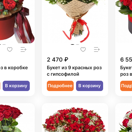
2 470 ₽
6 5
оз в коробке
Букет из 9 красных роз
Буке
с гипсофилой
роз 
В корзину
Подробнее
В корзину
Под