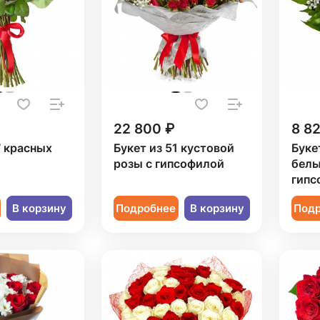
22 800 ₽
8 8
7 красных
Букет из 51 кустовой
Буке
розы с гипсофилой
белы
гипс
В корзину
Подробнее
В корзину
Под