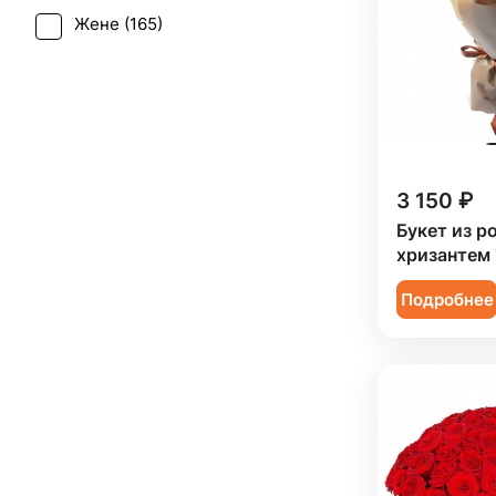
Фрезия (
1
)
Жене (
165
)
Татьянин день (
145
)
Хризантема (
11
)
Женщине (
164
)
Юбилей (
124
)
Эустома (
5
)
Коллеге (
164
)
Мужчине (
63
)
Подруге (
29
)
3 150 ₽
Ребенку (
65
)
Букет из ро
хризантем 
Сестре (
29
)
Подробнее