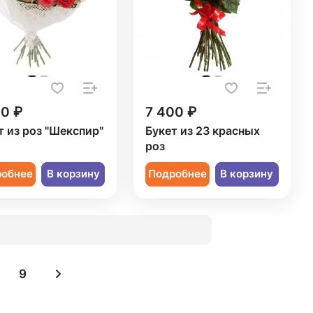
20 ₽
7 400 ₽
т из роз "Шекспир"
Букет из 23 красных
роз
робнее
В корзину
Подробнее
В корзину
9