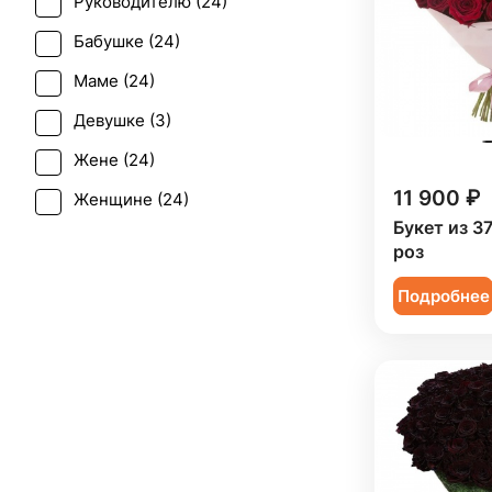
Руководителю (
24
)
Первое свидание (
21
)
Бабушке (
24
)
Последний звонок (
20
)
Маме (
24
)
Рождение ребенка (
13
)
Девушке (
3
)
Рождество (
2
)
Жене (
24
)
Свадьба (
1
)
11 900 ₽
Женщине (
24
)
Татьянин день (
22
)
Букет из 3
Коллеге (
24
)
Траур (
1
)
роз
Мужчине (
10
)
Юбилей (
19
)
Подробнее
Подруге (
3
)
Ребенку (
9
)
Сестре (
3
)