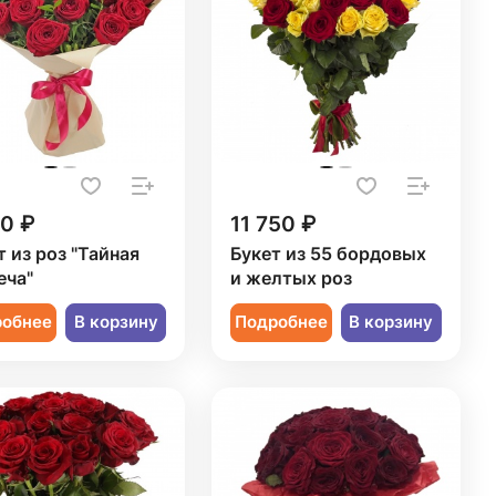
50 ₽
11 750 ₽
т из роз "Тайная
Букет из 55 бордовых
еча"
и желтых роз
робнее
В корзину
Подробнее
В корзину