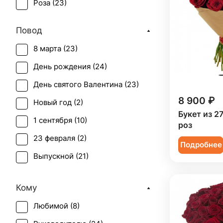
Роза (
23
)
Повод
8 марта (
23
)
День рождения (
24
)
День святого Валентина (
23
)
8 900 ₽
Новый год (
2
)
Букет из 2
1 сентября (
10
)
роз
23 февраля (
2
)
Подробнее
Выпускной (
21
)
День матери (
23
)
Кому
День учителя (
18
)
Любимой (
8
)
Пасха (
1
)