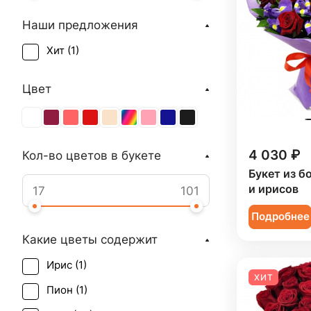
Наши предложения
Хит (
1
)
Цвет
4 030 ₽
Кол-во цветов в букете
Букет из б
и ирисов
Подробнее
Какие цветы содержит
Ирис (
1
)
ХИТ
Пион (
1
)