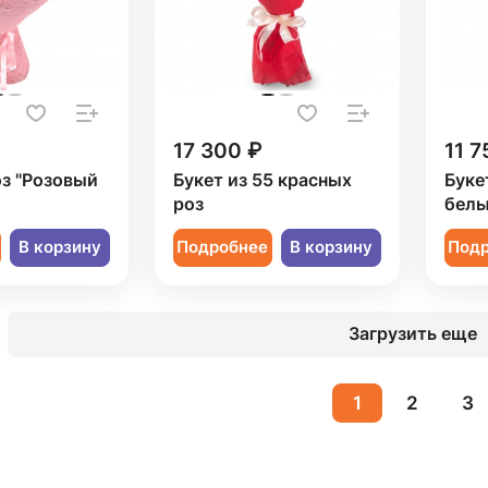
17 300 ₽
11 7
оз "Розовый
Букет из 55 красных
Буке
роз
белы
В корзину
Подробнее
В корзину
Под
Загрузить еще
1
2
3