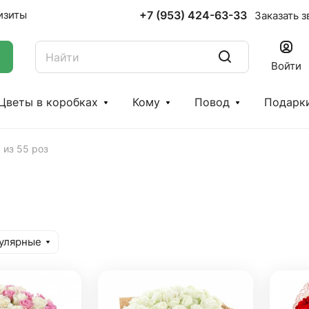
+7 (953) 424-63-33
изиты
Заказать з
Войти
Цветы в коробках
Кому
Повод
Подарк
 из 55 роз
улярные