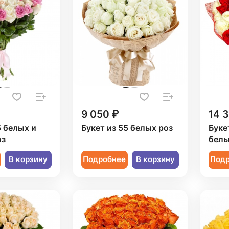
9 050 ₽
14 
5 белых и
Букет из 55 белых роз
Буке
оз
белы
В корзину
Подробнее
В корзину
Под