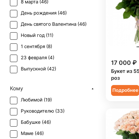
8 марта (
46
)
День рождения (
46
)
День святого Валентина (
46
)
Новый год (
11
)
1 сентября (
8
)
23 февраля (
4
)
17 000 ₽
Выпускной (
42
)
Букет из 5
роз
День матери (
46
)
Кому
Подробнее
День учителя (
38
)
Любимой (
19
)
Пасха (
5
)
Руководителю (
33
)
Первое свидание (
46
)
Бабушке (
46
)
Последний звонок (
40
)
Маме (
46
)
Рождение ребенка (
30
)