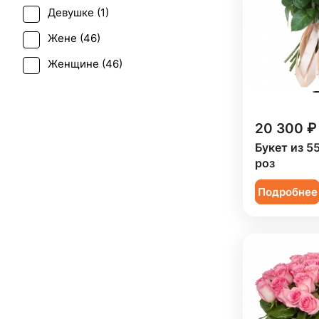
Девушке (
1
)
Рождество (
11
)
Жене (
46
)
Свадьба (
1
)
Женщине (
46
)
Татьянин день (
45
)
Коллеге (
46
)
Юбилей (
41
)
Мужчине (
6
)
20 300 ₽
Подруге (
1
)
Букет из 5
роз
Ребенку (
3
)
Подробнее
Сестре (
1
)