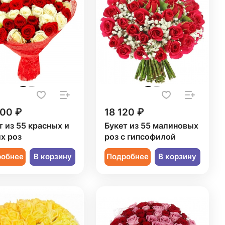
300 ₽
18 120 ₽
т из 55 красных и
Букет из 55 малиновых
х роз
роз с гипсофилой
робнее
В корзину
Подробнее
В корзину