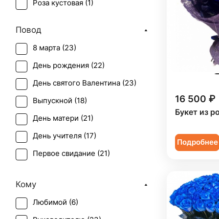
Роза кустовая (
1
)
Повод
8 марта (
23
)
День рождения (
22
)
День святого Валентина (
23
)
16 500 ₽
Выпускной (
18
)
Букет из р
День матери (
21
)
День учителя (
17
)
Подробнее
Первое свидание (
21
)
Последний звонок (
18
)
Кому
Рождение ребенка (
2
)
Любимой (
6
)
Татьянин день (
19
)