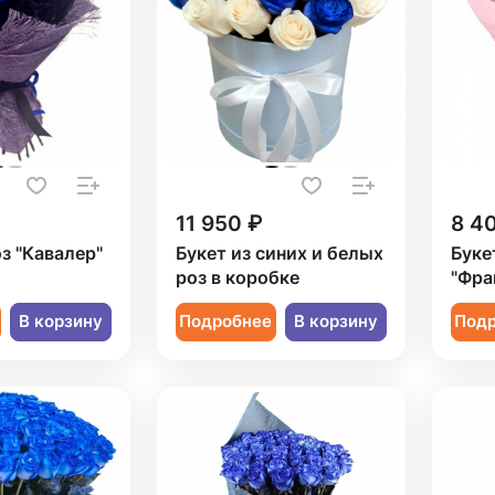
11 950 ₽
8 4
оз "Кавалер"
Букет из синих и белых
Буке
роз в коробке
"Фра
В корзину
Подробнее
В корзину
Под