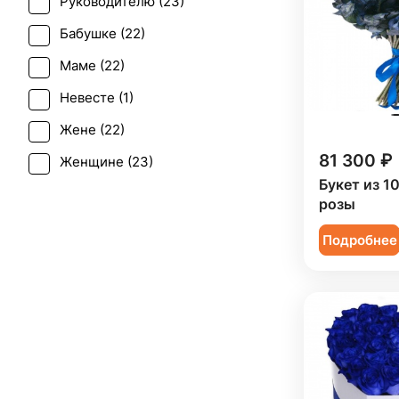
Руководителю (
23
)
Юбилей (
14
)
Бабушке (
22
)
Маме (
22
)
Невесте (
1
)
Жене (
22
)
81 300 ₽
Женщине (
23
)
Букет из 1
Коллеге (
23
)
розы
Мужчине (
16
)
Подробнее
Ребенку (
13
)