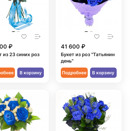
900 ₽
41 600 ₽
т из 23 синих роз
Букет из роз "Татьянин
день"
робнее
В корзину
Подробнее
В корзину