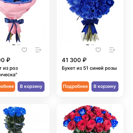
00 ₽
41 300 ₽
т из роз
Букет из 51 синей розы
нческа"
робнее
В корзину
Подробнее
В корзину