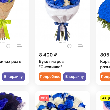
8 400 ₽
805
синих роз в
Букет из роз
Корз
"Снежинка"
роз
В корзину
Подробнее
В корзину
Под
ХИТ
АКЦ