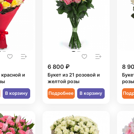
6 800 ₽
8 9
1 красной и
Букет из 21 розовой и
Буке
зы
желтой розы
роз
В корзину
Подробнее
В корзину
Под