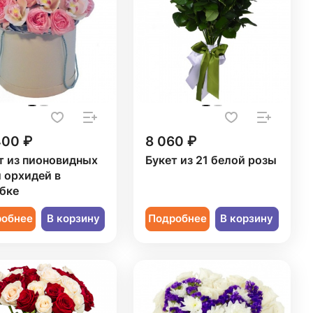
400 ₽
8 060 ₽
т из пионовидных
Букет из 21 белой розы
и орхидей в
бке
робнее
В корзину
Подробнее
В корзину