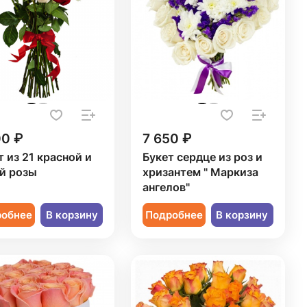
00 ₽
7 650 ₽
т из 21 красной и
Букет сердце из роз и
й розы
хризантем " Маркиза
ангелов"
робнее
В корзину
Подробнее
В корзину