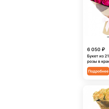
Мужчине (
5
)
Подруге (
11
)
Ребенку (
33
)
Сестре (
11
)
6 050 ₽
Букет из 2
розы в кра
Подробнее