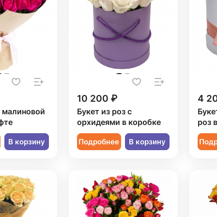
10 200 ₽
4 2
1 малиновой
Букет из роз с
Буке
фте
орхидеями в коробке
роз 
В корзину
Подробнее
В корзину
Под