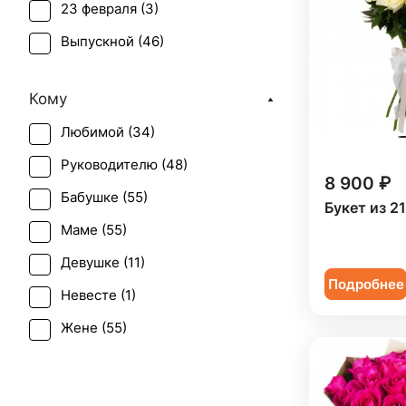
23 февраля (
3
)
Выпускной (
46
)
День матери (
54
)
Кому
День учителя (
50
)
Любимой (
34
)
Пасха (
4
)
Руководителю (
48
)
Первое свидание (
55
)
8 900 ₽
Бабушке (
55
)
Последний звонок (
45
)
Букет из 2
Маме (
55
)
Рождение ребенка (
16
)
Девушке (
11
)
Рождество (
7
)
Подробнее
Невесте (
1
)
Татьянин день (
55
)
Жене (
55
)
Юбилей (
35
)
Женщине (
56
)
Коллеге (
55
)