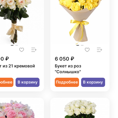
00 ₽
6 050 ₽
т из 21 кремовой
Букет из роз
ы
"Солнышко"
робнее
В корзину
Подробнее
В корзину