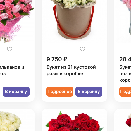
9 750 ₽
28 
юльпанов и
Букет из 21 кустовой
Буке
роз
розы в коробке
роз 
коро
В корзину
Подробнее
В корзину
Под