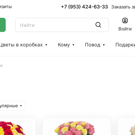
+7 (953) 424-63-33
изиты
Заказать з
Войти
Цветы в коробках
Кому
Повод
Подарк
зы
в
улярные