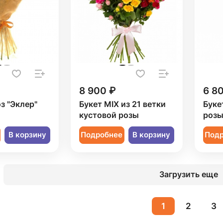
8 900 ₽
6 8
оз "Эклер"
Букет MIX из 21 ветки
Буке
кустовой розы
роз
В корзину
Подробнее
В корзину
Под
Загрузить еще
1
2
3