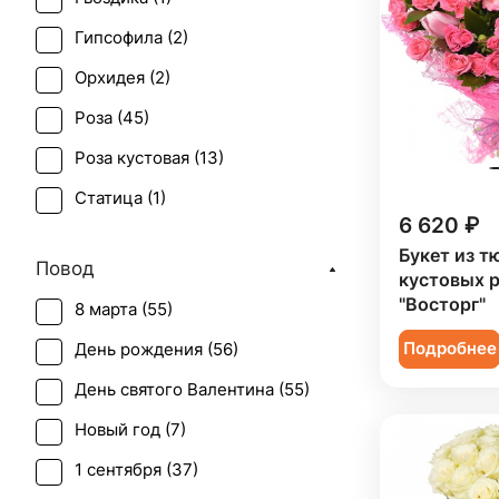
Гипсофила (
2
)
Орхидея (
2
)
Роза (
45
)
Роза кустовая (
13
)
Статица (
1
)
6 620 ₽
Тюльпан (
1
)
Букет из т
Повод
Фрезия (
1
)
кустовых 
"Восторг"
8 марта (
55
)
Хризантема (
1
)
Подробнее
День рождения (
56
)
День святого Валентина (
55
)
Новый год (
7
)
1 сентября (
37
)