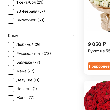
1 сентября (
29
)
23 февраля (
67
)
Выпускной (
53
)
День матери (
72
)
Кому
День учителя (
57
)
9 050 ₽
Любимой (
26
)
Пасха (
5
)
Букет из 5
Руководителю (
73
)
Первое свидание (
66
)
Бабушке (
77
)
Последний звонок (
50
)
Подробнее
Маме (
77
)
Рождение ребенка (
27
)
Девушке (
11
)
Рождество (
12
)
Невесте (
1
)
Татьянин день (
73
)
Жене (
77
)
Траур (
3
)
Женщине (
82
)
Юбилей (
46
)