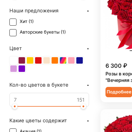
Наши предложения
Хит (
1
)
Авторские букеты (
1
)
Цвет
6 300 ₽
Розы в кор
"Вечерняя 
Кол-во цветов в букете
Подробнее
Какие цветы содержит
Акация (
1
)