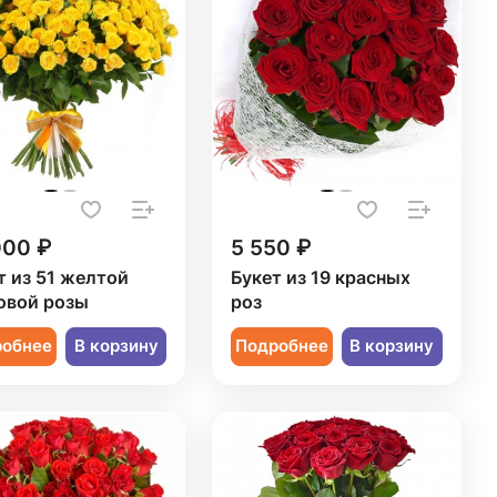
000 ₽
5 550 ₽
т из 51 желтой
Букет из 19 красных
овой розы
роз
робнее
В корзину
Подробнее
В корзину