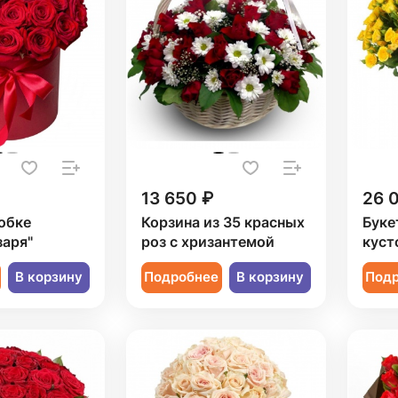
13 650 ₽
26 
обке
Корзина из 35 красных
Буке
заря"
роз с хризантемой
куст
В корзину
Подробнее
В корзину
Под