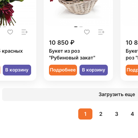
10 850 ₽
10 
5 красных
Букет из роз
Буке
"Рубиновый закат"
роз 
В корзину
Подробнее
В корзину
Под
Загрузить еще
1
2
3
4