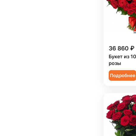
Коллеге (
83
)
Мужчине (
69
)
Подруге (
11
)
Ребенку (
33
)
36 860 ₽
Сестре (
11
)
Букет из 1
розы
Подробнее