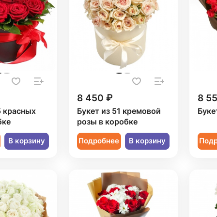
8 450 ₽
8 5
5 красных
Букет из 51 кремовой
Буке
бке
розы в коробке
В корзину
Подробнее
В корзину
Под