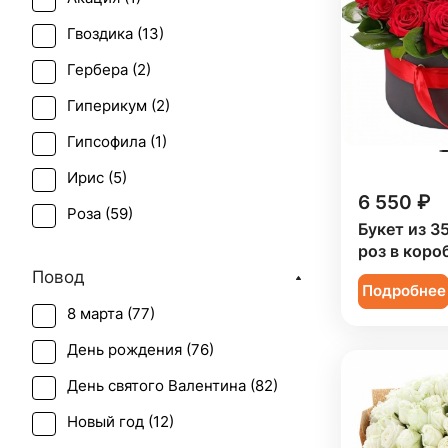
Гвоздика (
13
)
Гербера (
2
)
Гиперикум (
2
)
Гипсофила (
1
)
Ирис (
5
)
6 550 ₽
Роза (
59
)
Букет из 3
Роза кустовая (
5
)
роз в коро
Повод
Тюльпан (
5
)
Подробнее
8 марта (
77
)
Хризантема (
3
)
День рождения (
76
)
Эустома (
1
)
День святого Валентина (
82
)
Новый год (
12
)