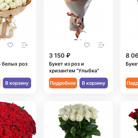
3 150 ₽
8 0
5 белых роз
Букет из роз и
Буке
хризантем "Улыбка"
В корзину
Подробнее
В корзину
Под