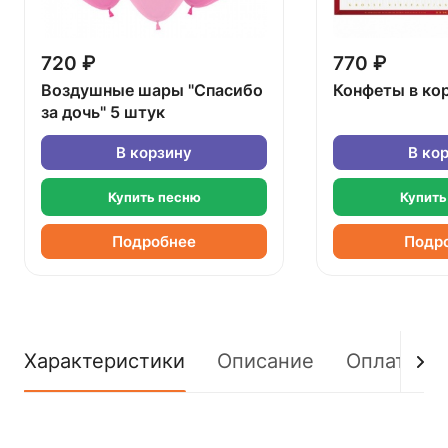
720 ₽
770 ₽
Воздушные шары "Спасибо
Конфеты в ко
за дочь" 5 штук
В корзину
В ко
Купить песню
Купить
Подробнее
Подр
Характеристики
Описание
Оплата