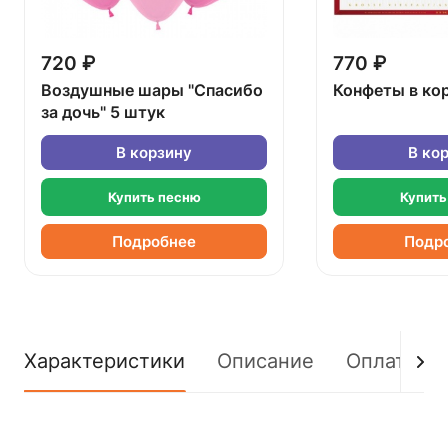
720 ₽
770 ₽
Воздушные шары "Спасибо
Конфеты в ко
за дочь" 5 штук
В корзину
В ко
Купить песню
Купить
Подробнее
Подр
Характеристики
Описание
Оплата