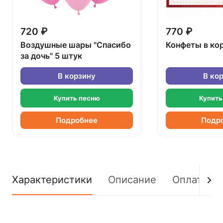
720 ₽
770 ₽
Воздушные шары "Спасибо
Конфеты в ко
за дочь" 5 штук
В корзину
В ко
Купить песню
Купить
Подробнее
Подр
Характеристики
Описание
Оплата