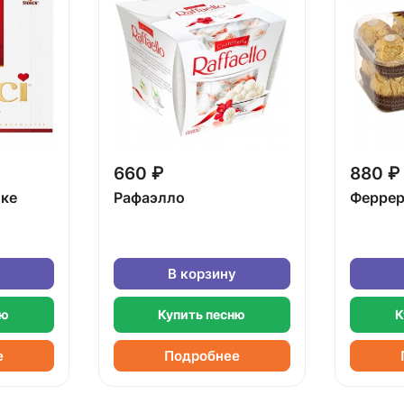
660 ₽
880 ₽
бке
Рафаэлло
Феррер
В корзину
ню
Купить песню
К
е
Подробнее