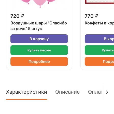
720 ₽
770 ₽
Воздушные шары "Спасибо
Конфеты в ко
за дочь" 5 штук
В корзину
В ко
Купить песню
Купить
Подробнее
Подр
Характеристики
Описание
Оплата