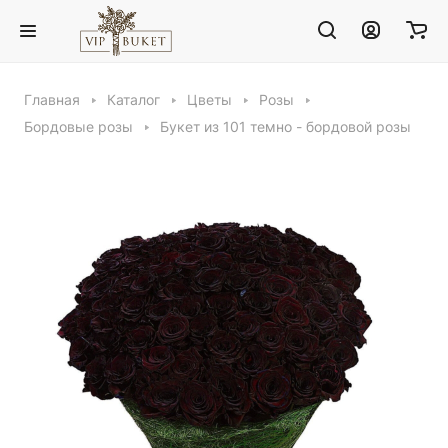
Главная
Каталог
Цветы
Розы
Бордовые розы
Букет из 101 темно - бордовой розы