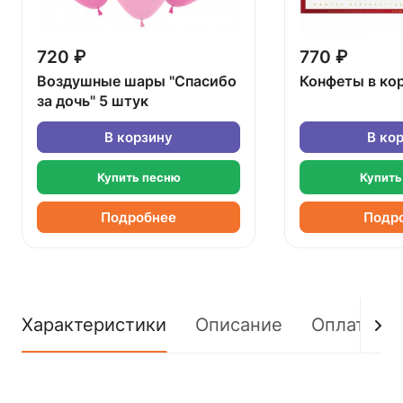
720 ₽
770 ₽
Воздушные шары "Спасибо
Конфеты в ко
за дочь" 5 штук
В корзину
В ко
Купить песню
Купить
Подробнее
Подр
Характеристики
Описание
Оплата