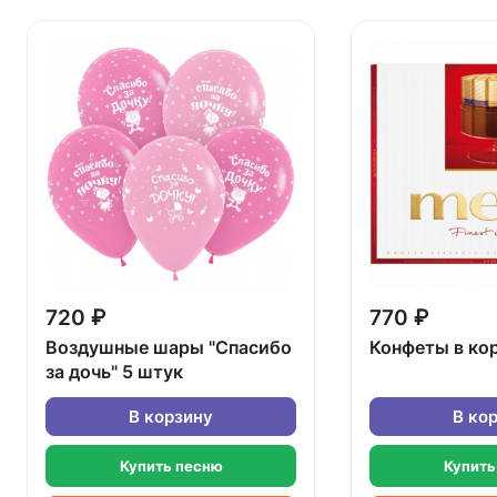
720 ₽
770 ₽
Воздушные шары "Спасибо
Конфеты в ко
за дочь" 5 штук
В корзину
В ко
Купить песню
Купить