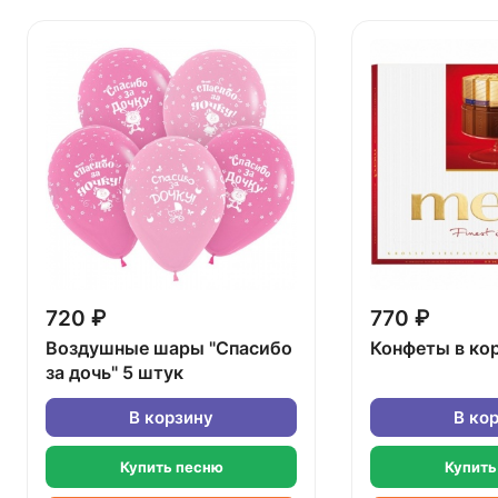
720 ₽
770 ₽
Воздушные шары "Спасибо
Конфеты в ко
за дочь" 5 штук
В корзину
В ко
Купить песню
Купить