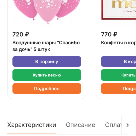
720 ₽
770 ₽
Воздушные шары "Спасибо
Конфеты в ко
за дочь" 5 штук
В корзину
В ко
Купить песню
Купить
Подробнее
Подр
Характеристики
Описание
Оплата