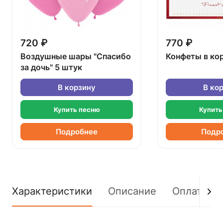
720 ₽
770 ₽
Воздушные шары "Спасибо
Конфеты в ко
за дочь" 5 штук
В корзину
В ко
Купить песню
Купить
Подробнее
Подр
Характеристики
Описание
Оплата