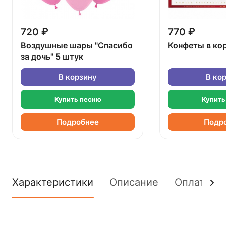
720 ₽
770 ₽
Воздушные шары "Спасибо
Конфеты в ко
за дочь" 5 штук
В корзину
В ко
Купить песню
Купить
Подробнее
Подр
Характеристики
Описание
Оплата