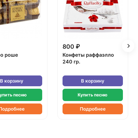
800 ₽
о роше
Конфеты раффаэлло
240 гр.
В корзину
В корзину
упить песню
Купить песню
Подробнее
Подробнее