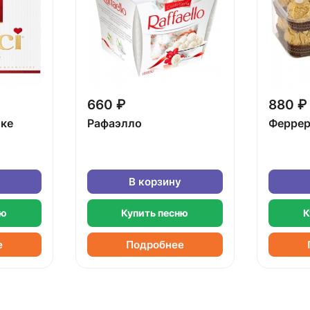
660 ₽
880 ₽
бке
Рафаэлло
Феррер
В корзину
ню
Купить песню
К
е
Подробнее