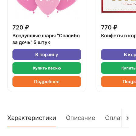
720 ₽
770 ₽
Воздушные шары "Спасибо
Конфеты в ко
за дочь" 5 штук
В корзину
В ко
Купить песню
Купить
Подробнее
Подр
Характеристики
Описание
Оплата