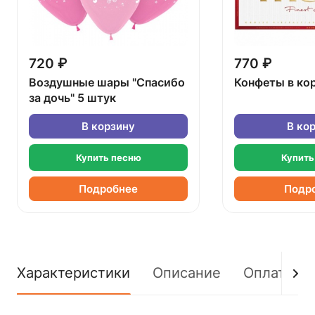
720 ₽
770 ₽
Воздушные шары "Спасибо
Конфеты в ко
за дочь" 5 штук
В корзину
В ко
Купить песню
Купить
Подробнее
Подр
Характеристики
Описание
Оплата