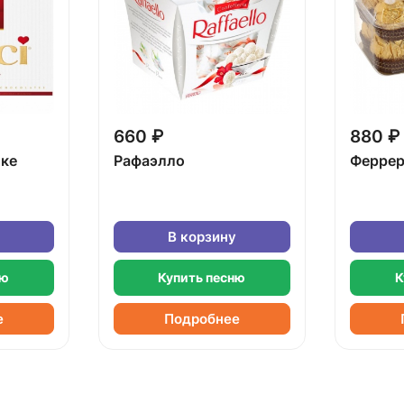
660 ₽
880 ₽
бке
Рафаэлло
Феррер
В корзину
ню
Купить песню
К
е
Подробнее