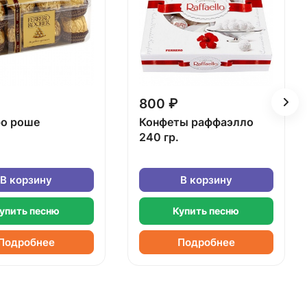
800 ₽
о роше
Конфеты раффаэлло
240 гр.
В корзину
В корзину
упить песню
Купить песню
Подробнее
Подробнее