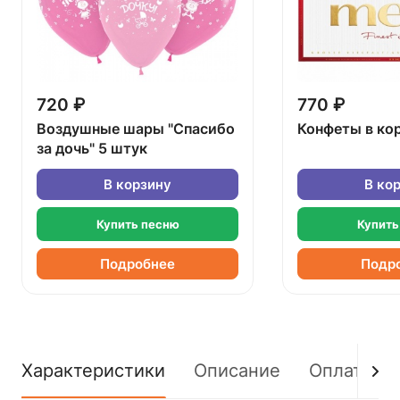
720 ₽
770 ₽
Воздушные шары "Спасибо
Конфеты в ко
за дочь" 5 штук
В корзину
В ко
Купить песню
Купить
Подробнее
Подр
Характеристики
Описание
Оплата