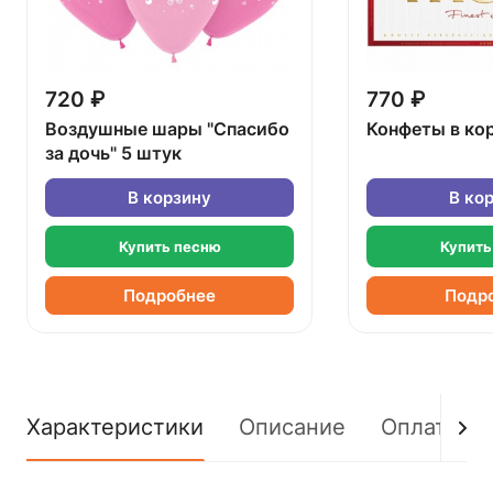
720 ₽
770 ₽
Воздушные шары "Спасибо
Конфеты в ко
за дочь" 5 штук
В корзину
В ко
Купить песню
Купить
Подробнее
Подр
Характеристики
Описание
Оплата