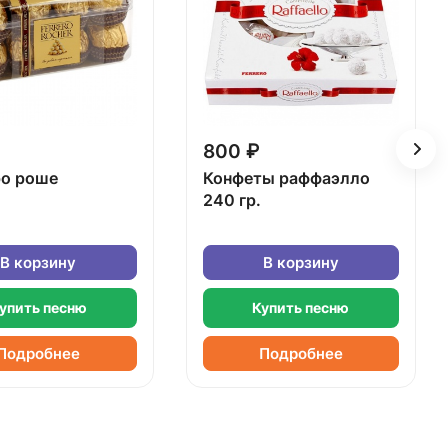
800 ₽
о роше
Конфеты раффаэлло
240 гр.
В корзину
В корзину
упить песню
Купить песню
Подробнее
Подробнее