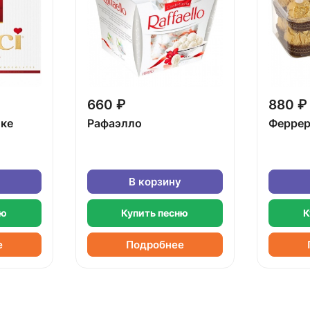
660 ₽
880 ₽
бке
Рафаэлло
Феррер
В корзину
ню
Купить песню
К
е
Подробнее