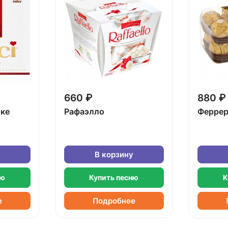
660 ₽
880 ₽
бке
Рафаэлло
Феррер
В корзину
ню
Купить песню
К
е
Подробнее