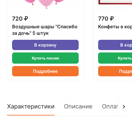
720 ₽
770 ₽
Воздушные шары "Спасибо
Конфеты в ко
за дочь" 5 штук
В корзину
В ко
Купить песню
Купить
Подробнее
Подр
Характеристики
Описание
Оплата