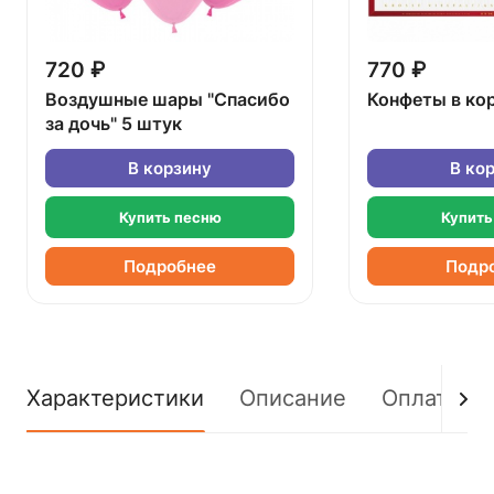
720 ₽
770 ₽
Воздушные шары "Спасибо
Конфеты в ко
за дочь" 5 штук
В корзину
В ко
Купить песню
Купить
Подробнее
Подр
Характеристики
Описание
Оплата