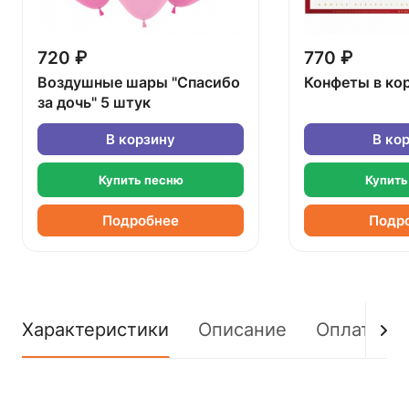
720 ₽
770 ₽
Воздушные шары "Спасибо
Конфеты в ко
за дочь" 5 штук
В корзину
В ко
Купить песню
Купить
Подробнее
Подр
Характеристики
Описание
Оплата