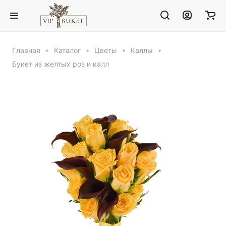
Главная
Каталог
Цветы
Каллы
Букет из желтых роз и калл