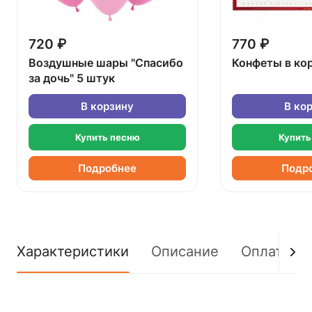
720 ₽
770 ₽
Воздушные шары "Спасибо
Конфеты в ко
за дочь" 5 штук
В корзину
В ко
Купить песню
Купить
Подробнее
Подр
Характеристики
Описание
Оплата