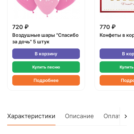
720 ₽
770 ₽
Воздушные шары "Спасибо
Конфеты в ко
за дочь" 5 штук
В корзину
В ко
Купить песню
Купить
Подробнее
Подр
Характеристики
Описание
Оплата