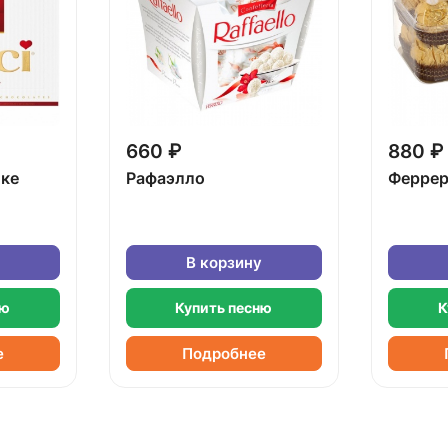
660 ₽
880 ₽
бке
Рафаэлло
Феррер
В корзину
ню
Купить песню
К
е
Подробнее