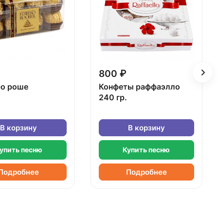
800 ₽
о роше
Конфеты раффаэлло
240 гр.
В корзину
В корзину
упить песню
Купить песню
Подробнее
Подробнее