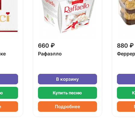
660 ₽
880 ₽
бке
Рафаэлло
Феррер
В корзину
ню
Купить песню
К
е
Подробнее