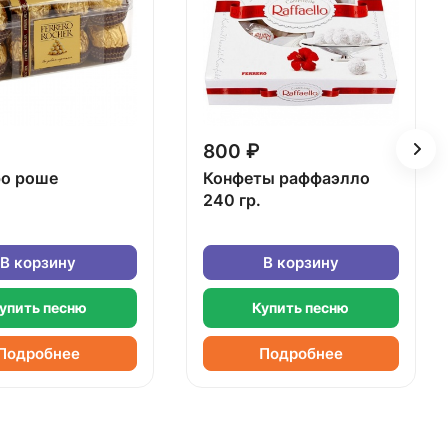
800 ₽
о роше
Конфеты раффаэлло
240 гр.
В корзину
В корзину
упить песню
Купить песню
Подробнее
Подробнее