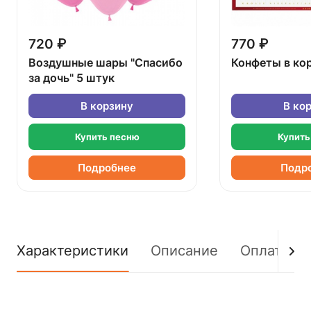
720 ₽
770 ₽
Воздушные шары "Спасибо
Конфеты в ко
за дочь" 5 штук
В корзину
В ко
Купить песню
Купить
Подробнее
Подр
Характеристики
Описание
Оплата