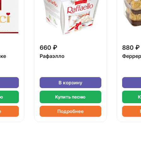
660 ₽
880 ₽
бке
Рафаэлло
Феррер
В корзину
ню
Купить песню
К
е
Подробнее