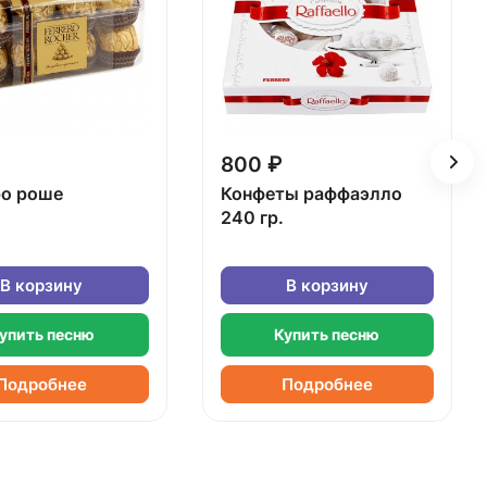
800 ₽
о роше
Конфеты раффаэлло
240 гр.
В корзину
В корзину
упить песню
Купить песню
Подробнее
Подробнее