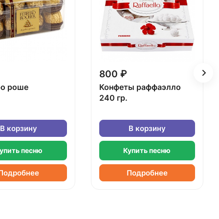
800 ₽
о роше
Конфеты раффаэлло
240 гр.
В корзину
В корзину
упить песню
Купить песню
Подробнее
Подробнее