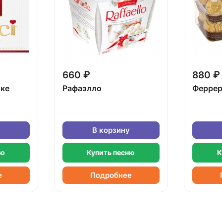
660 ₽
880 ₽
бке
Рафаэлло
Феррер
В корзину
ню
Купить песню
К
е
Подробнее