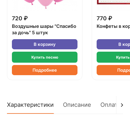
720 ₽
770 ₽
Воздушные шары "Спасибо
Конфеты в ко
за дочь" 5 штук
В корзину
В ко
Купить песню
Купить
Подробнее
Подр
Характеристики
Описание
Оплата