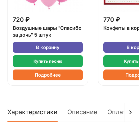
720 ₽
770 ₽
Воздушные шары "Спасибо
Конфеты в ко
за дочь" 5 штук
В корзину
В ко
Купить песню
Купить
Подробнее
Подр
Характеристики
Описание
Оплата