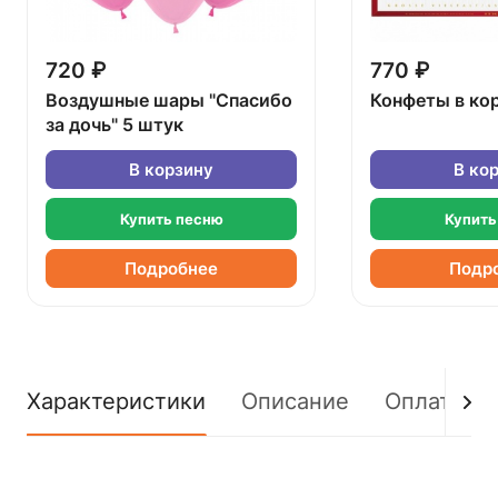
720 ₽
770 ₽
Воздушные шары "Спасибо
Конфеты в ко
за дочь" 5 штук
В корзину
В ко
Купить песню
Купить
Подробнее
Подр
Характеристики
Описание
Оплата