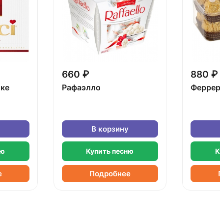
660 ₽
880 ₽
бке
Рафаэлло
Феррер
В корзину
ню
Купить песню
К
е
Подробнее