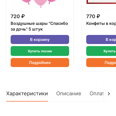
720 ₽
770 ₽
Воздушные шары "Спасибо
Конфеты в ко
за дочь" 5 штук
В корзину
В ко
Купить песню
Купить
Подробнее
Подр
Характеристики
Описание
Оплата