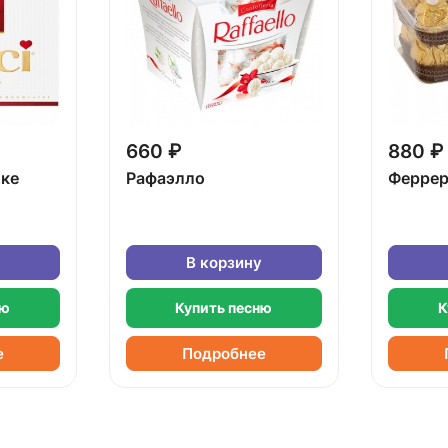
660 ₽
880 ₽
бке
Рафаэлло
Феррер
В корзину
ню
Купить песню
К
е
Подробнее