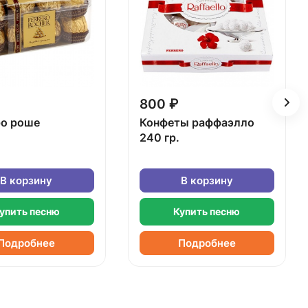
800 ₽
о роше
Конфеты раффаэлло
240 гр.
В корзину
В корзину
упить песню
Купить песню
Подробнее
Подробнее