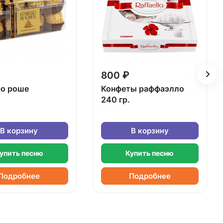
800 ₽
о роше
Конфеты раффаэлло
240 гр.
В корзину
В корзину
упить песню
Купить песню
Подробнее
Подробнее