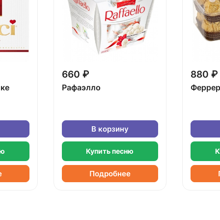
660 ₽
880 ₽
бке
Рафаэлло
Феррер
В корзину
ню
Купить песню
К
е
Подробнее