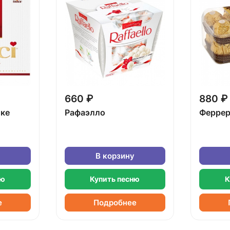
660 ₽
880 ₽
бке
Рафаэлло
Феррер
В корзину
ню
Купить песню
К
е
Подробнее